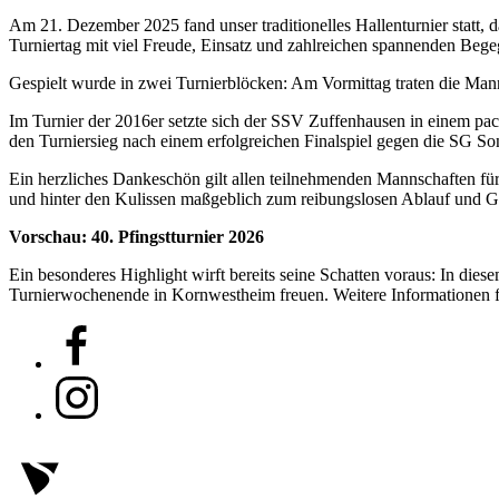
Am 21. Dezember 2025 fand unser traditionelles Hallenturnier statt,
Turniertag mit viel Freude, Einsatz und zahlreichen spannenden Be
Gespielt wurde in zwei Turnierblöcken: Am Vormittag traten die Man
Im Turnier der 2016er setzte sich der SSV Zuffenhausen in einem p
den Turniersieg nach einem erfolgreichen Finalspiel gegen die SG S
Ein herzliches Dankeschön gilt allen teilnehmenden Mannschaften für
und hinter den Kulissen maßgeblich zum reibungslosen Ablauf und Ge
Vorschau: 40. Pfingstturnier 2026
Ein besonderes Highlight wirft bereits seine Schatten voraus: In diese
Turnierwochenende in Kornwestheim freuen. Weitere Informationen f