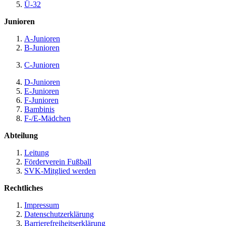
Ü-32
Junioren
A-Junioren
B-Junioren
C-Junioren
D-Junioren
E-Junioren
F-Junioren
Bambinis
F-/E-Mädchen
Abteilung
Leitung
Förderverein Fußball
SVK-Mitglied werden
Rechtliches
Impressum
Datenschutzerklärung
Barrierefreiheitserklärung