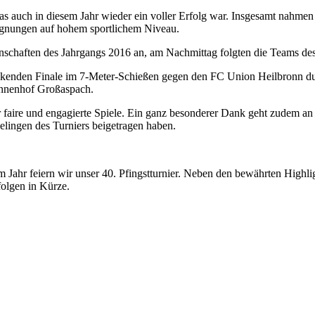
 das auch in diesem Jahr wieder ein voller Erfolg war. Insgesamt nahm
gegnungen auf hohem sportlichem Niveau.
nschaften des Jahrgangs 2016 an, am Nachmittag folgten die Teams de
ackenden Finale im 7-Meter-Schießen gegen den FC Union Heilbronn d
onnenhof Großaspach.
 faire und engagierte Spiele. Ein ganz besonderer Dank geht zudem an u
lingen des Turniers beigetragen haben.
m Jahr feiern wir unser 40. Pfingstturnier. Neben den bewährten Highlig
olgen in Kürze.