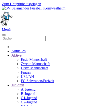
Zum Hauptinhalt springen
Menü
Aktuelles
Aktive
Erste Mannschaft
Zweite Mannschaft
Dritte Mannschaft
Frauen
Ü32/AH
FC Schwaben/Freizeit
Junioren
A-Jugend
B-Jugend
C1-Jugend
C2-Jugend