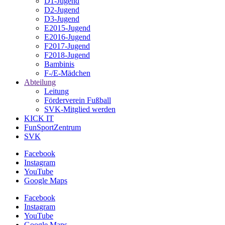
D1-Jugend
D2-Jugend
D3-Jugend
E2015-Jugend
E2016-Jugend
F2017-Jugend
F2018-Jugend
Bambinis
F-/E-Mädchen
Abteilung
Leitung
Förderverein Fußball
SVK-Mitglied werden
KICK IT
FunSportZentrum
SVK
Facebook
Instagram
YouTube
Google Maps
Facebook
Instagram
YouTube
Google Maps