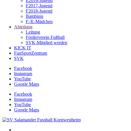
E2016-Jugend
F2017-Jugend
F2018-Jugend
Bambinis
F-/E-Mädchen
Abteilung
Leitung
Förderverein Fußball
SVK-Mitglied werden
KICK IT
FunSportZentrum
SVK
Facebook
Instagram
YouTube
Google Maps
Facebook
Instagram
YouTube
Google Maps